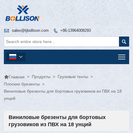

sales@tjbollison.com
+86-13964008293


Tog


>
Продукты
>
Грузовые тенты
>
Главная
Плоские брезенты
>
Виниловые брезенты для бортовых грузовиков из ПВХ на 18
унций
Виниловые брезенты для бортовых
грузовиков из ПВХ на 18 унций